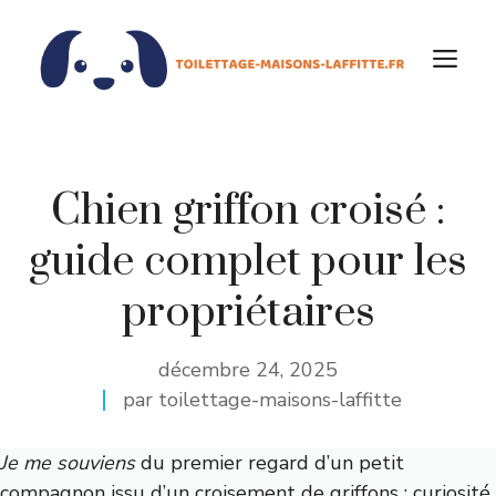
Aller
au
M
contenu
Chien griffon croisé :
guide complet pour les
propriétaires
décembre 24, 2025
par toilettage-maisons-laffitte
Je me souviens
du premier regard d’un petit
compagnon issu d’un croisement de griffons : curiosité