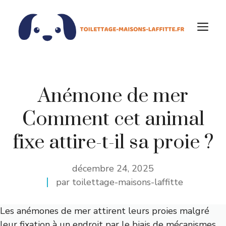
Aller
au
M
contenu
Anémone de mer
Comment cet animal
fixe attire-t-il sa proie ?
décembre 24, 2025
par toilettage-maisons-laffitte
Les anémones de mer attirent leurs proies malgré
leur fixation à un endroit par le biais de mécanismes