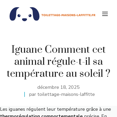
Aller
au
M
contenu
Iguane Comment cet
animal régule-t-il sa
température au soleil ?
décembre 18, 2025
par toilettage-maisons-laffitte
Les iguanes régulent leur température grâce à une
thermorégulation comportementale
précise. En