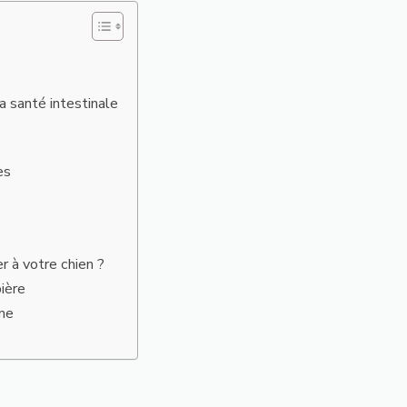
a santé intestinale
es
s
r à votre chien ?
bière
rme