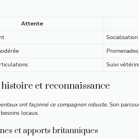
Attente
nt
Socialisatio
modérée
Promenades 
rticulations
Suivi vétérin
 histoire et reconnaissance
ntinentaux ont façonné ce compagnon robuste.
Son parcou
 besoins locaux.
ines et apports britanniques