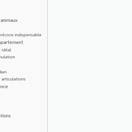
s animaux
 précoce indispensable
 appartement
 idéal
mulation
dien
s articulations
ence
ations