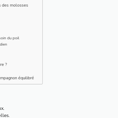
es des molosses
oin du poil
idien
re ?
compagnon équilibré
x.
lles.