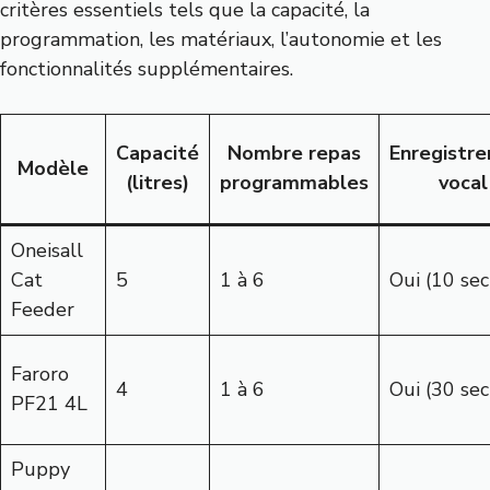
critères essentiels tels que la capacité, la
programmation, les matériaux, l’autonomie et les
fonctionnalités supplémentaires.
Capacité
Nombre repas
Enregistr
Modèle
(litres)
programmables
vocal
Oneisall
Cat
5
1 à 6
Oui (10 sec
Feeder
Faroro
4
1 à 6
Oui (30 sec
PF21 4L
Puppy