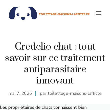
Aller
au
M
contenu
Credelio chat : tout
savoir sur ce traitement
antiparasitaire
innovant
mai 7, 2026
par toilettage-maisons-laffitte
Les propriétaires de chats connaissent bien