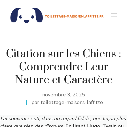
Aller
au
M
contenu
Citation sur les Chiens :
Comprendre Leur
Nature et Caractère
novembre 3, 2025
par toilettage-maisons-laffitte
J’ai souvent senti, dans un regard fidèle, une leçon plus
claire que bien des discours.
En lisant Hugo, Twain ou